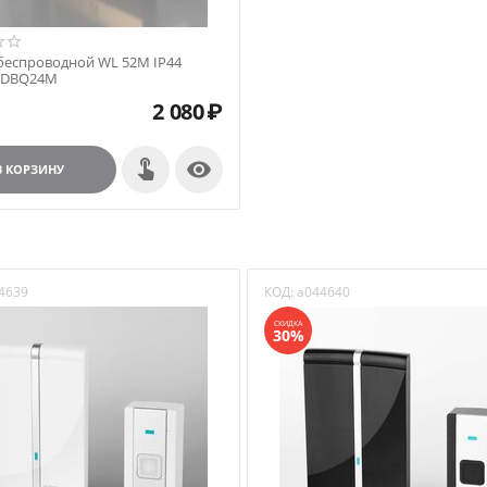
беспроводной WL 52M IP44
 DBQ24M
2 080
₽

 звонок
В КОРЗИНУ
4639
КОД:
a044640
СКИДКА
30%