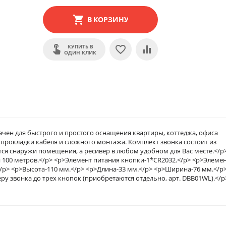
В КОРЗИНУ
КУПИТЬ В
ОДИН КЛИК
чен для быстрого и простого оснащения квартиры, коттеджа, офиса
прокладки кабеля и сложного монтажа. Комплект звонка состоит из
тся снаружи помещения, а ресивер в любом удобном для Вас месте.</p
 100 метров.</p> <p>Элемент питания кнопки-1*CR2032.</p> <p>Элеме
</p> <p>Высота-110 мм.</p> <p>Длина-33 мм.</p> <p>Ширина-76 мм.</p
у звонка до трех кнопок (приобретаются отдельно, арт. DBB01WL).</p