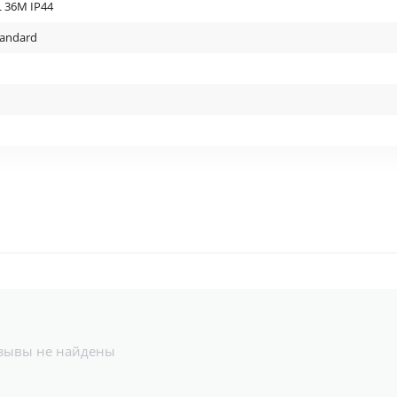
 36M IP44
tandard
омещения; внутри помещения
л
зывы не найдены