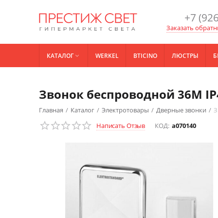
+7 (926
Заказать обратн
КАТАЛОГ
WERKEL
BTICINO
ЛЮСТРЫ
Б

Звонок беспроводной 36M I
Главная
/
Каталог
/
Электротовары
/
Дверные звонки
/
З
Написать Отзыв
КОД:
a070140