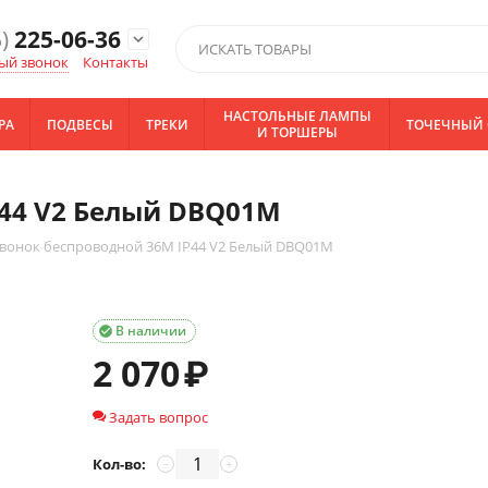
)
225-06-36
expand_more
ый звонок
Контакты
НАСТОЛЬНЫЕ ЛАМПЫ
РА
ПОДВЕСЫ
ТРЕКИ
ТОЧЕЧНЫЙ 
И ТОРШЕРЫ
P44 V2 Белый DBQ01M
вонок беспроводной 36M IP44 V2 Белый DBQ01M
В наличии

2 070
₽
Задать вопрос
Кол-во:
−
+