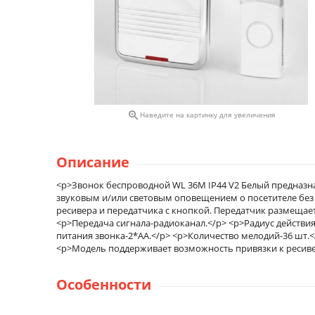

Наведите на картинку для увеличения
Описание
<p>Звонок беспроводной WL 36M IP44 V2 Белый предназна
звуковым и/или световым оповещением о посетителе без 
ресивера и передатчика с кнопкой. Передатчик размещае
<p>Передача сигнала-радиоканал.</p> <p>Радиус действия
питания звонка-2*AA.</p> <p>Количество мелодий-36 шт.
<p>Модель поддерживает возможность привязки к ресивер
Особенности