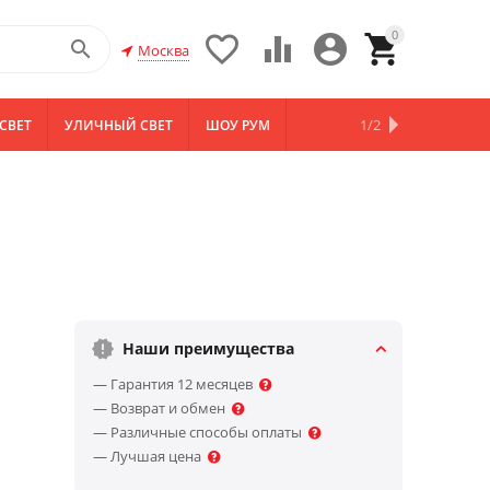
0





Москва
1/2
СВЕТ
УЛИЧНЫЙ СВЕТ
ШОУ РУМ
НОВИНКИ
Наши преимущества
— Гарантия 12 месяцев
— Возврат и обмен
— Различные способы оплаты
— Лучшая цена