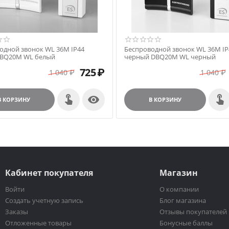
одной звонок WL 36M IP44
Беспроводной звонок WL 36M IP
DBQ20M WL белый
черный DBQ20M WL черный
725
₽
1 040
₽
1 040
₽

В КОРЗИНУ
В КОРЗИНУ
Кабинет покупателя
Магазин
Войти
О компании
Создать учетную запись
Блог магазина
Заказы
Отзывы покупателей
Отложенные товары
Бонусные баллы