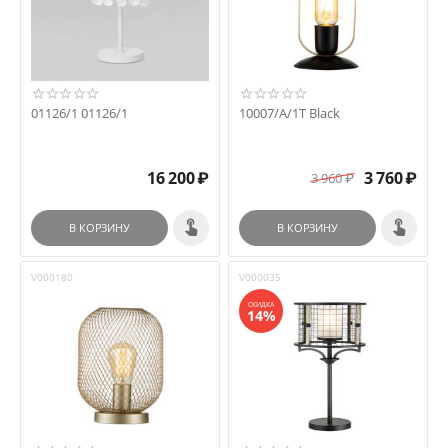
01126/1 01126/1
10007/A/1T Black
16 200
₽
3 760
₽
3 960
₽
В КОРЗИНУ
В КОРЗИНУ
V000180
V000035
СКИДКА
14%