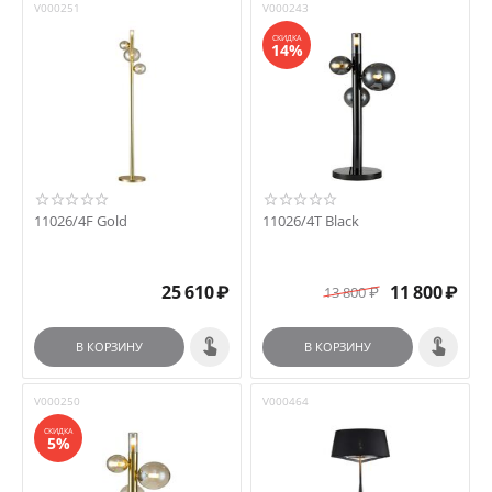
V000251
V000243
СКИДКА
14%
11026/4F Gold
11026/4T Black
25 610
₽
11 800
₽
13 800
₽
В КОРЗИНУ
В КОРЗИНУ
V000250
V000464
СКИДКА
5%