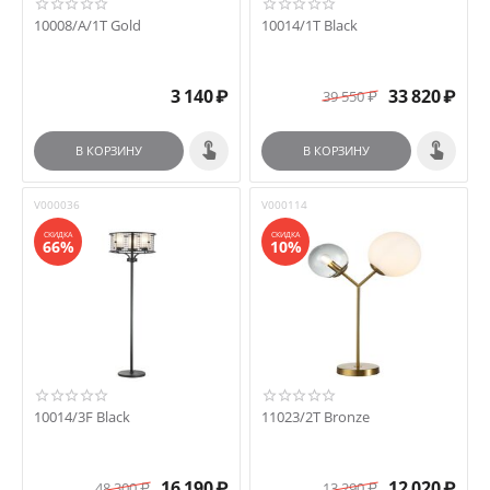
10008/A/1T Gold
10014/1T Black
3 140
₽
33 820
₽
39 550
₽
В КОРЗИНУ
В КОРЗИНУ
V000036
V000114
СКИДКА
СКИДКА
66%
10%
10014/3F Black
11023/2T Bronze
16 190
₽
12 020
₽
48 300
₽
13 290
₽