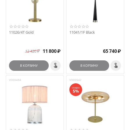
11026/4T Gold
11041/1F Black
11 800
₽
65 740
₽
12 420
₽
В КОРЗИНУ
В КОРЗИНУ
V000484
V000542
СКИДКА
5%