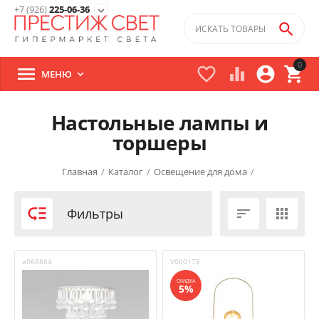
+7 (926)
225-06-36
expand_more

0





МЕНЮ

Настольные лампы и
торшеры
Главная
/
Каталог
/
Освещение для дома
/

Фильтры


a068864
V000178
СКИДКА
5%