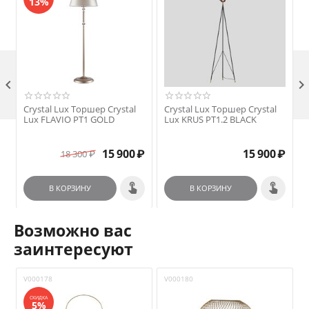
13%

Crystal Lux Торшер Crystal
Crystal Lux Торшер Crystal
Lux FLAVIO PT1 GOLD
Lux KRUS PT1.2 BLACK
₽
15 900
₽
15 900
₽
18 300
₽
В КОРЗИНУ
В КОРЗИНУ
Возможно вас
заинтересуют
V000178
V000180
V
СКИДКА
5%