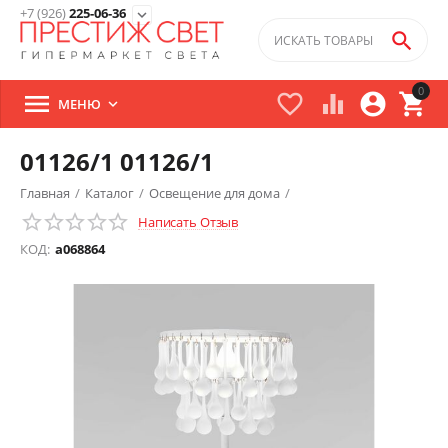
+7 (926)
225-06-36
expand_more

0





МЕНЮ

01126/1 01126/1
Главная
/
Каталог
/
Освещение для дома
/
Написать Отзыв
Настольные лампы и торшеры
/
КОД:
a068864