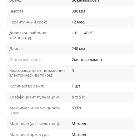
Высота:
380
мм
Гарантийный срок:
12
мес.
Диапазон рабочих
-10 ... +40
°C
температур:
Длина:
240
мм
Источник света:
Сменная лампа
Класс защиты от поражения
II
электрическим током:
Количество ламп:
1
шт.
Коэффициент пульсации:
&lt; 5
%
Максимальная мощность
60
Вт
ламп:
Материал [для фильтров]:
Металл
Материал арматуры:
Металл