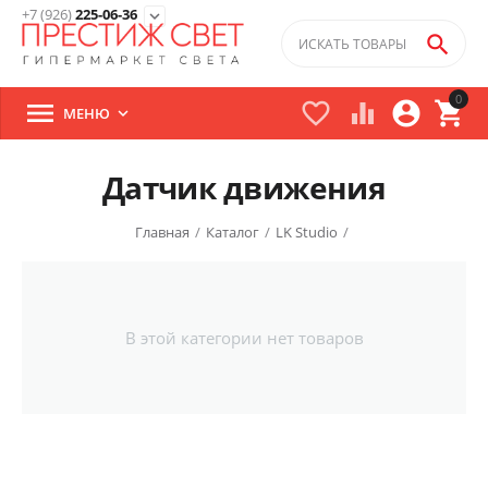
+7 (926)
225-06-36
expand_more

0





МЕНЮ

Датчик движения
Главная
/
Каталог
/
LK Studio
/
В этой категории нет товаров