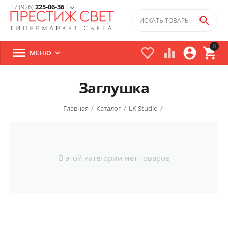
+7 (926)
225-06-36
expand_more

0





МЕНЮ

Заглушка
Главная
/
Каталог
/
LK Studio
/
В этой категории нет товаров