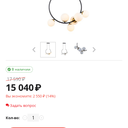
В наличии

17 590
₽
15 040
₽
Вы экономите:
2 550
₽ (
14
%)
Задать вопрос
Кол-во:
−
+