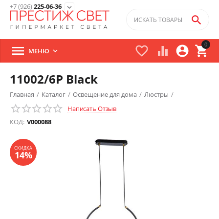
+7 (926)
225-06-36
expand_more

0





МЕНЮ

11002/6P Black
Главная
/
Каталог
/
Освещение для дома
/
Люстры
/
Написать Отзыв
Подвесные люстры
/
СКИДКА
КОД:
V000088
14%