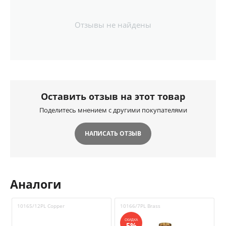
Отзывы не найдены
Оставить отзыв на этот товар
Поделитесь мнением с другими покупателями
НАПИСАТЬ ОТЗЫВ
Аналоги
10165/12PL Copper
10166/7PL Brass
1
СКИДКА
5%