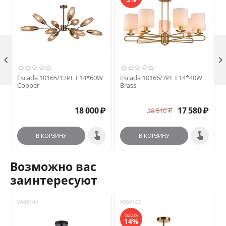

Escada 10165/12PL E14*60W
Escada 10166/7PL E14*40W
Copper
Brass
N
₽
18 000
₽
17 580
₽
18 510
₽
В КОРЗИНУ
В КОРЗИНУ
Возможно вас
заинтересуют
V000104
V000165
V
СКИДКА
14%