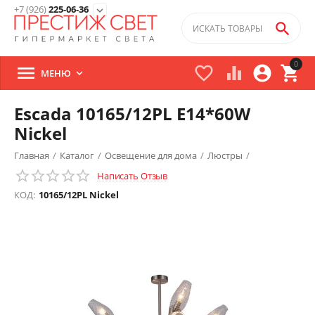
+7 (926)
225-06-36
expand_more

0





МЕНЮ

Escada 10165/12PL E14*60W
Nickel
Главная
/
Каталог
/
Освещение для дома
/
Люстры
/
Написать Отзыв
Потолочные люстры
/
КОД:
10165/12PL Nickel