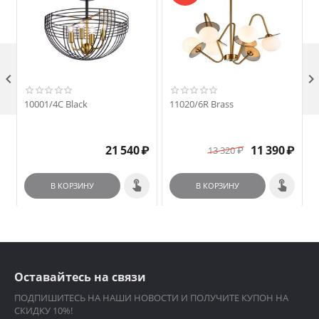

10001/4C Black
11020/6R Brass
21 540
₽
11 390
₽
13 320
₽
В КОРЗИНУ
В КОРЗИНУ
Оставайтесь на связи
ПОДПИШИТЕСЬ НА НАШИ НОВОСТИ И ПОЛУЧИТЕ КУПОН НА
СКИДКУ 10%!