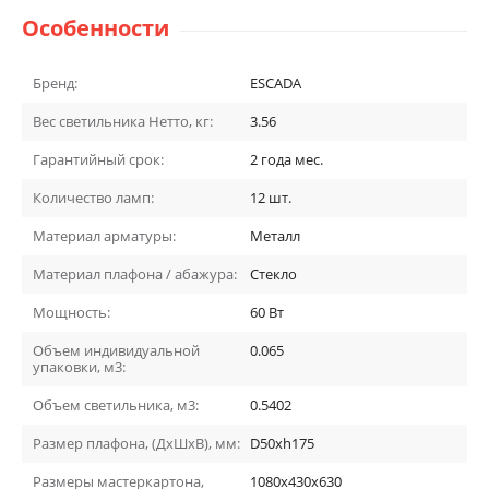
Особенности
Бренд:
ESCADA
Вес светильника Нетто, кг:
3.56
Гарантийный срок:
2 года
мес.
Количество ламп:
12
шт.
Материал арматуры:
Металл
Материал плафона / абажура:
Стекло
Мощность:
60
Вт
Объем индивидуальной
0.065
упаковки, м3:
Объем светильника, м3:
0.5402
Размер плафона, (ДхШхВ), мм:
D50xh175
Размеры мастеркартона,
1080х430х630