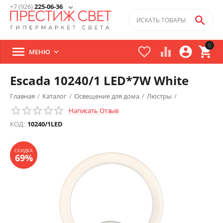
+7 (926)
225-06-36
expand_more

0





МЕНЮ

Escada 10240/1 LED*7W White
Главная
/
Каталог
/
Освещение для дома
/
Люстры
/
Написать Отзыв
Потолочные люстры
/
СКИДКА
КОД:
10240/1LED
69%