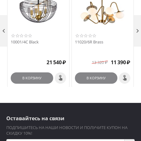

10001/4C Black
11020/6R Brass
21 540
₽
11 390
₽
13 320
₽
В КОРЗИНУ
В КОРЗИНУ
Оставайтесь на связи
ПОДПИШИТЕСЬ НА НАШИ НОВОСТИ И ПОЛУЧИТЕ КУПОН НА
СКИДКУ 10%!