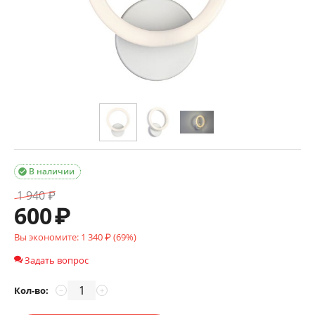
В наличии

1 940
₽
600
₽
Вы экономите:
1 340
₽ (
69
%)
Задать вопрос
Кол-во:
−
+