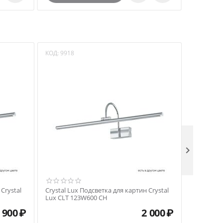
КОД:
9918
КОД:
6026

Crystal
Crystal Lux Подсветка для картин Crystal
Crystal L
Lux CLT 123W600 CH
Lux CLT 
 900
₽
2 000
₽