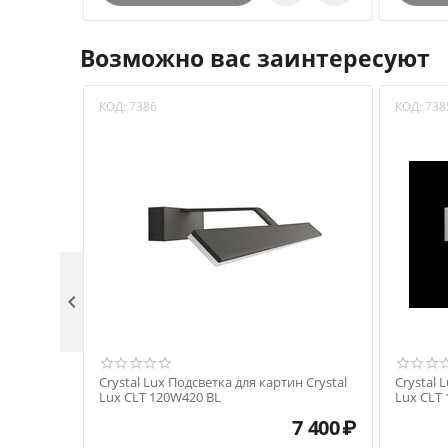
Возможно вас заинтересуют
КОД:
7386
КОД:
738

Crystal Lux Подсветка для картин Crystal
Crystal 
Lux CLT 120W420 BL
Lux CLT
7 400
₽