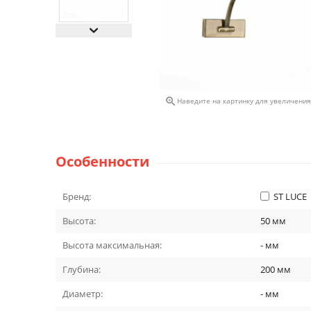

Наведите на картинку для увеличения
Особенности
Бренд:
ST LUCE
Высота:
50
мм
Высота максимальная:
-
мм
Глубина:
200
мм
Диаметр:
-
мм