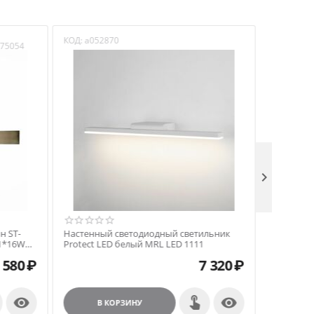
КОД:
a052870
КОД:
a052
b75054

н ST-
Настенный светодиодный светильник
Настенны
 1*16W
Protect LED белый MRL LED 1111
Protect L
 580
₽
7 320
₽


В КОРЗИНУ
В