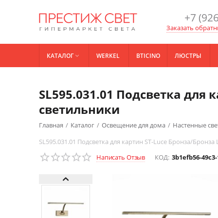
+7 (926
Заказать обратн
КАТАЛОГ
WERKEL
BTICINO
ЛЮСТРЫ

SL595.031.01 Подсветка для 
светильники
Главная
/
Каталог
/
Освещение для дома
/
Настенные св
SL595.031.01 Подсветка для картин ST-Luce Бронза/Бронза
Написать Отзыв
КОД:
3b1efb56-49c3