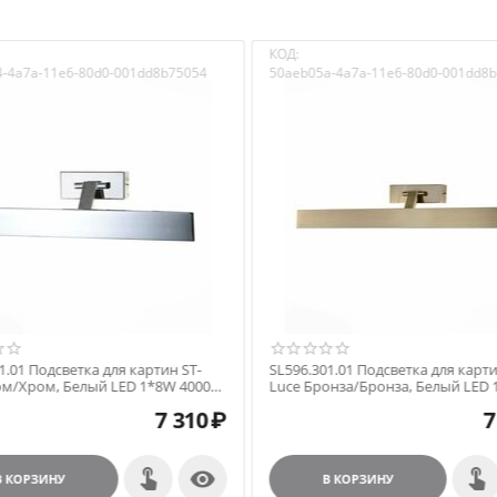
КОД:
4-4a7a-11e6-80d0-001dd8b75054
50aeb05a-4a7a-11e6-80d0-001dd8
а для картин
1.01 Подсветка для картин ST-
SL596.301.01 Подсветка для карти
ом/Хром, Белый LED 1*8W 4000K
Luce Бронза/Бронза, Белый LED
ые светильники
4000K Настенные светильники
7 310
₽
7

В КОРЗИНУ
В КОРЗИНУ