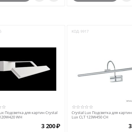
5
КОД:
9917
Lux Подсветка для картин Crystal
Crystal Lux Подсветка для картин 
 120W420 WH
Lux CLT 123W450 CH
3 200
₽
3