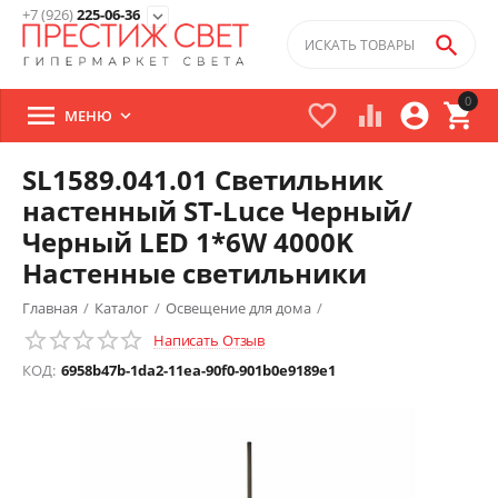
+7 (926)
225-06-36
expand_more

0





МЕНЮ

SL1589.041.01 Светильник
настенный ST-Luce Черный/
Черный LED 1*6W 4000K
Настенные светильники
Главная
/
Каталог
/
Освещение для дома
/
Написать Отзыв
Настенные светильники
/
КОД:
6958b47b-1da2-11ea-90f0-901b0e9189e1