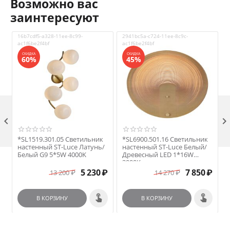
Возможно вас
заинтересуют
16b7cdf5-a328-11ee-8c99-
2941bc5a-c724-11ee-8c9c-
V
ac1f6be2f4bf
ac1f6be2f4bf
СКИДКА
СКИДКА
60%
45%

*SL1519.301.05 Светильник
*SL6900.501.16 Светильник
настенный ST-Luce Латунь/
настенный ST-Luce Белый/
Белый G9 5*5W 4000K
Древесный LED 1*16W
3000K
5 230
₽
7 850
₽
13 200
₽
14 270
₽
В КОРЗИНУ
В КОРЗИНУ