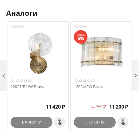
Аналоги
V000023
V000306
V
СКИДКА
5%

12021/B/1W Brass
12024/2W Brass
₽
11 420
₽
11 200
₽
11 790
₽
В КОРЗИНУ
В КОРЗИНУ