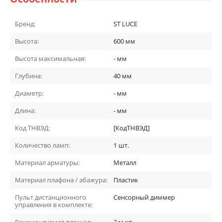
Бренд:
ST LUCE
Высота:
600
мм
Высота максимальная:
-
мм
Глубина:
40
мм
Диаметр:
-
мм
Длина:
-
мм
Код ТНВЭД:
[КодТНВЭД]
Количество ламп:
1
шт.
Материал арматуры:
Металл
Материал плафона / абажура:
Пластик
Пульт дистанционного
Сенсорный диммер
управления в комплекте:
Рекомендуемая площадь
2
м кв.