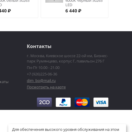
00К белый 50263
4000К черный 50263
D
LED
440
₽
6 440
₽
Контакты
г. Москва, Киевское шоссе 22-ой км, Бизнес-
парк Румянцево, корпус Г, павильон 276 Г
Пн-Пт 10.00 - 21.00
+7 (926)225-06-36
dim_bo@mail.ru
каты
Посмотреть на карте
Для обеспечения высокого уровня обслуживания на этом