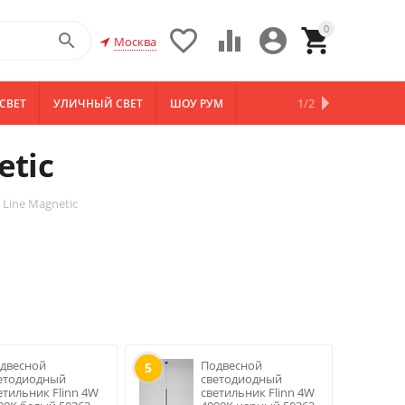
0





Москва
1/2
СВЕТ
УЛИЧНЫЙ СВЕТ
ШОУ РУМ
НОВИНКИ
etic
 Line Magnetic
двесной
Подвесной
5
етодиодный
светодиодный
етильник Flinn 4W
светильник Flinn 4W