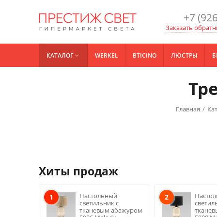
+7 (926
Заказать обратн
КАТАЛОГ
WERKEL
BTICINO
ЛЮСТРЫ
Б

Тре
Главная
/
Ка
Хиты продаж
Настольный
Насто
1
2
светильник с
светил
тканевым абажуром
ткане