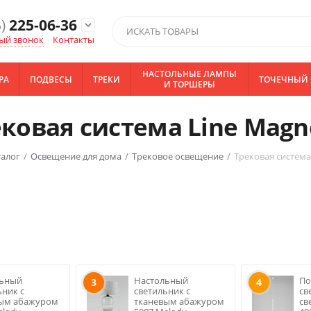
)
225-06-36
expand_more
ый звонок
Контакты
НАСТОЛЬНЫЕ ЛАМПЫ
РА
ПОДВЕСЫ
ТРЕКИ
ТОЧЕЧНЫЙ 
И ТОРШЕРЫ
ковая система Line Magn
талог
/
Освещение для дома
/
Трековое освещение
/
Трековая система
льный
Настольный
По
3
4
ьник с
светильник с
св
вым абажуром
тканевым абажуром
св