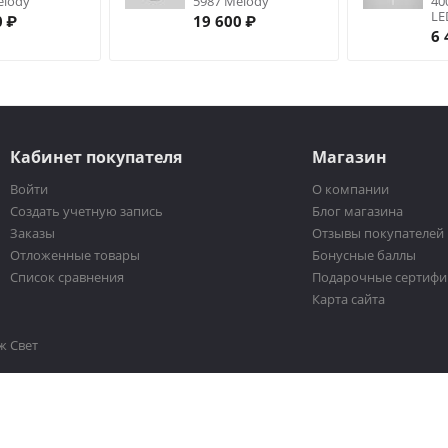
elody
5987 Melody
40
LE
0
₽
19 600
₽
6 
Кабинет покупателя
Магазин
Войти
О компании
Создать учетную запись
Блог магазина
Заказы
Отзывы покупателей
Отложенные товары
Бонусные баллы
Список сравнения
Подарочные сертифи
Карта сайта
ж Свет