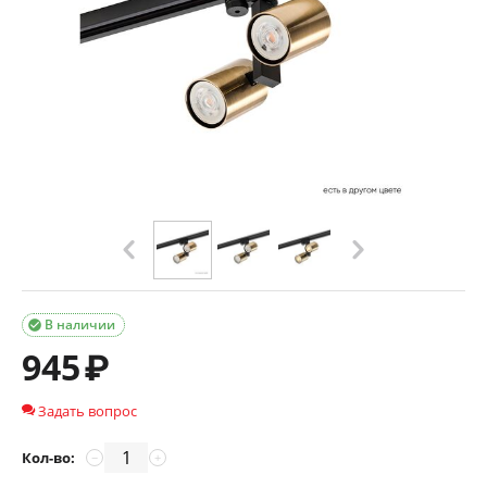
В наличии

945
₽
Задать вопрос
Кол-во:
−
+