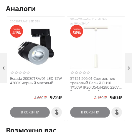
Аналоги
3f6ee7f1-ee0a-11ec-8c94-
3
20030TRA/01LED SBK
ac1f6be2f4bf
9
СКИДКА
СКИДКА
41%
56%

W
Escada 20030TRA/01 LED 15W
ST151.506.01 Светильник
S
4200K черный матовый
трековый Белый GU10
1*50W IP20 D54xH290 220V
Без ламп Однофазная
трековая система
₽
972
₽
940
₽
1 660
₽
2 130
₽
В КОРЗИНУ
В КОРЗИНУ
Возможно вас