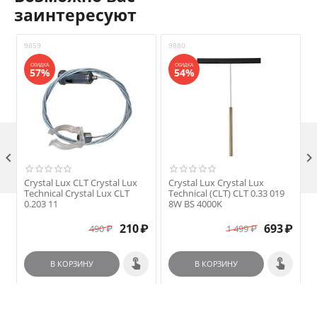
заинтересуют
9859
9880
9
СКИДКА
СКИДКА
57%
54%

Crystal Lux CLT Crystal Lux
Crystal Lux Crystal Lux
C
Technical Crystal Lux CLT
Technical (CLT) CLT 0.33 019
T
0.203 11
8W BS 4000K
210
₽
693
₽
490
₽
1 499
₽
В КОРЗИНУ
В КОРЗИНУ