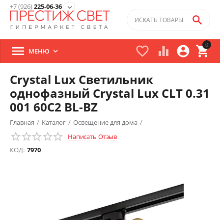
+7 (926)
225-06-36
expand_more

0





МЕНЮ

Crystal Lux Cветильник
однофазный Crystal Lux CLT 0.31
001 60C2 BL-BZ
Главная
/
Каталог
/
Освещение для дома
/
Написать Отзыв
Трековые светильники
/
КОД:
7970