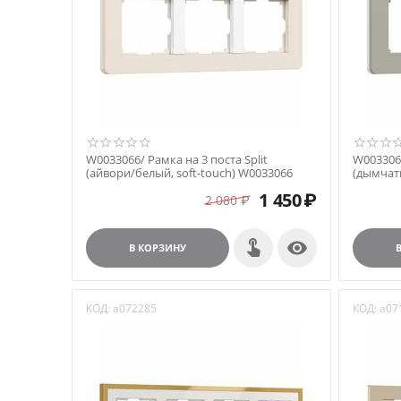
W0033066/ Рамка на 3 поста Split
W0033067
(айвори/белый, soft-touch) W0033066
(дымчат
1 450
₽
2 080
₽

В КОРЗИНУ
КОД:
a072285
КОД:
a07