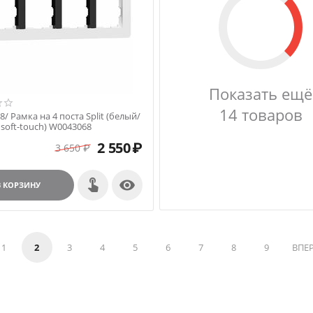
Показать ещё
14 товаров
/ Рамка на 4 поста Split (белый/
soft-touch) W0043068
2 550
₽
3 650
₽

В КОРЗИНУ
1
2
3
4
5
6
7
8
9
ВПЕ