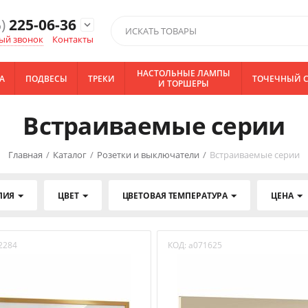
)
225-06-36
expand_more
ый звонок
Контакты
НАСТОЛЬНЫЕ ЛАМПЫ
А
ПОДВЕСЫ
ТРЕКИ
ТОЧЕЧНЫЙ С
И ТОРШЕРЫ
Встраиваемые серии
Главная
/
Каталог
/
Розетки и выключатели
/
Встраиваемые серии
ЛИЯ
ЦВЕТ
ЦВЕТОВАЯ ТЕМПЕРАТУРА
ЦЕНА
2284
КОД:
a071625