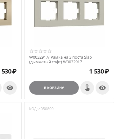
W0032917/ Рамка на 3 поста Slab
(дымчатый софт) W0032917
 530
₽
1 530
₽


В КОРЗИНУ
КОД:
a050800