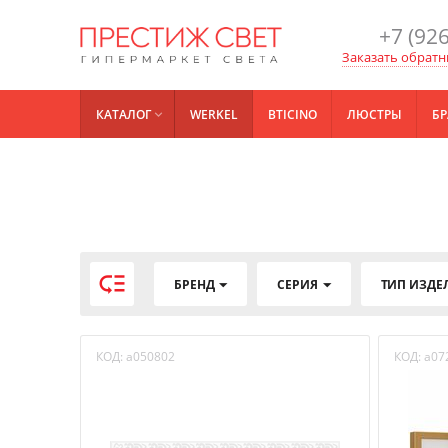
+7 (926
Заказать обратн
КАТАЛОГ
WERKEL
BTICINO
ЛЮСТРЫ
БР


БРЕНД
СЕРИЯ
ТИП ИЗДЕ
КОД:
a050802
КОД:
a07