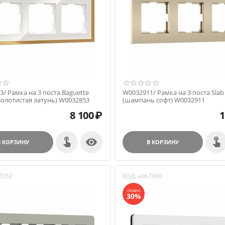
/ Рамка на 3 поста Baguette
W0032911/ Рамка на 3 поста Slab
золотистая латунь) W0032853
(шампань софт) W0032911
8 100
₽
1

В КОРЗИНУ
В КОРЗИНУ
7262
КОД:
a067990
СКИДКА
30%