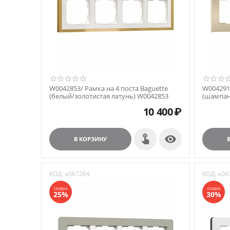
W0042853/ Рамка на 4 поста Baguette
W0042911
(белый/золотистая латунь) W0042853
(шампан
10 400
₽

В КОРЗИНУ
КОД:
a067264
КОД:
a06
СКИДКА
СКИДКА
25%
30%