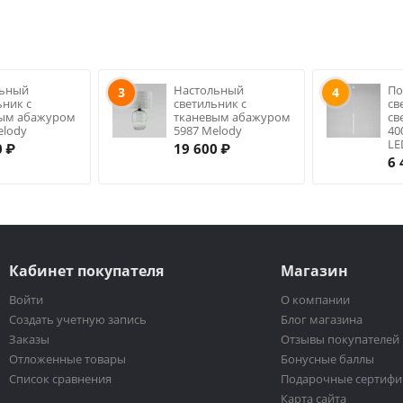
льный
Настольный
По
3
4
ьник с
светильник с
св
вым абажуром
тканевым абажуром
св
elody
5987 Melody
40
LE
0
₽
19 600
₽
6 
Кабинет покупателя
Магазин
Войти
О компании
Создать учетную запись
Блог магазина
Заказы
Отзывы покупателей
Отложенные товары
Бонусные баллы
Список сравнения
Подарочные сертифи
Карта сайта