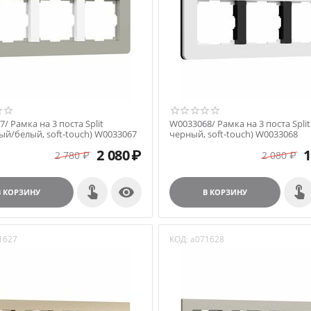
/ Рамка на 3 поста Split
W0033068/ Рамка на 3 поста Split
ый/белый, soft-touch) W0033067
черный, soft-touch) W0033068
2 080
₽
1
2 780
₽
2 080
₽

В КОРЗИНУ
В КОРЗИНУ
1627
КОД:
a071628