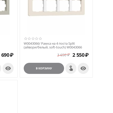
W0043066/ Рамка на 4 поста Split
(айвори/белый, soft-touch) W0043066
 690
₽
2 550
₽
3 650
₽


В КОРЗИНУ