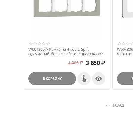
W0043067/ Рамка на 4 поста Split
W0043068
(дымчатый/белый, soft-touch) W0043067
черный, 
3 650
₽
4 880
₽

В КОРЗИНУ
НАЗАД