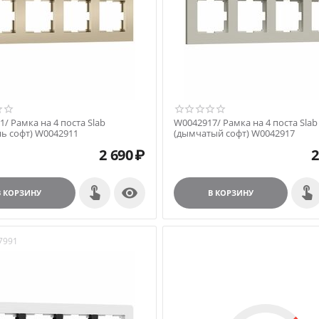
/ Рамка на 4 поста Slab
W0042917/ Рамка на 4 поста Slab
ь софт) W0042911
(дымчатый софт) W0042917
2 690
₽
2

В КОРЗИНУ
В КОРЗИНУ
7991