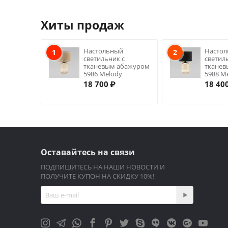
Хиты продаж
Настольный
Насто
1
2
светильник с
светил
тканевым абажуром
ткане
5986 Melody
5988 M
18 700
₽
18 40
Оставайтесь на связи
ПОДПИШИТЕСЬ НА НАШИ НОВОСТИ И
ПОЛУЧИТЕ КУПОН НА СКИДКУ 10%!