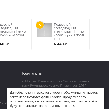
двесной
Подвесной
5
етодиодный
светодиодный
етильник Flinn 4W
светильник Flinn 4W
00К белый 50263
4000К черный 50263
D
LED
440
₽
6 440
₽
Контакты
г. Москва, Киевское шоссе 22-ой км, Бизнес-
парк Румянцево, корпус Г, павильон 276 Г
Пн-Пт 10.00 - 21.00
Для обеспечения высокого уровня обслуживания на этом
+7 (926)225-06-36
сайте используются файлы cookie. Продолжая его
использование, вы соглашаетесь с тем, что файлы cookie
dim_bo@mail.ru
каты
будут сохраняться на вашем компьютере.
Посмотреть на карте