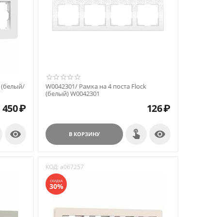
 (белый/
W0042301/ Рамка на 4 поста Flock
(белый) W0042301
 450
₽
126
₽


В КОРЗИНУ
КОД:
a067257
СКИДКА
30%