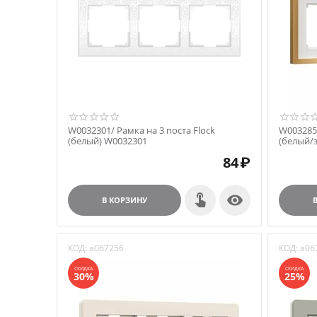
W0032301/ Рамка на 3 поста Flock
W0032853
(белый) W0032301
(белый/
84
₽

В КОРЗИНУ
КОД:
a067256
КОД:
a06
СКИДКА
СКИДКА
30%
25%