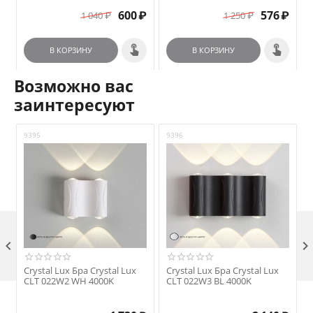
VISANO
600
₽
576
₽
1 040
₽
1 250
₽
В КОРЗИНУ
В КОРЗИНУ
Возможно вас
заинтересуют
9395
9396
9

Crystal Lux Бра Crystal Lux
Crystal Lux Бра Crystal Lux
C
CLT 022W2 WH 4000K
CLT 022W3 BL 4000K