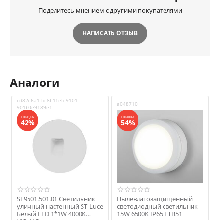
Поделитесь мнением с другими покупателями
НАПИСАТЬ ОТЗЫВ
Аналоги
cd82e6a1-bc8f-11eb-9101-
a048710
901b0e9189e1
СКИДКА
СКИДКА
42%
54%
SL9501.501.01 Светильник
Пылевлагозащищенный
уличный настенный ST-Luce
светодиодный светильник
Белый LED 1*1W 4000K
15W 6500K IP65 LTB51