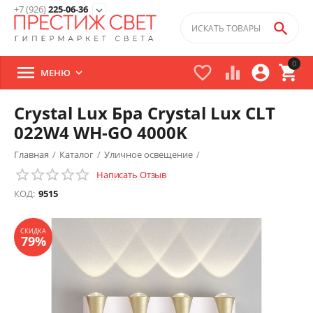
+7 (926)
225-06-36
expand_more

0





МЕНЮ

Crystal Lux Бра Crystal Lux CLT
022W4 WH-GO 4000K
Главная
/
Каталог
/
Уличное освещение
/
Написать Отзыв
СКИДКА
79%
КОД:
9515