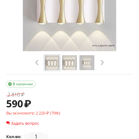
В наличии

2 810
₽
590
₽
Вы экономите:
2 220
₽ (
79
%)
Задать вопрос
Кол-во:
−
+