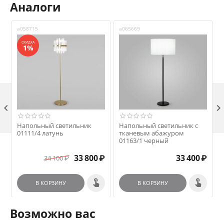
Аналоги
a058715
a065669
a
СКИДКА
1%

Напольный светильник
Напольный светильник с
01111/4 латунь
тканевым абажуром
01163/1 черный
G
₽
33 800
₽
33 400
₽
34 100
₽
В КОРЗИНУ
В КОРЗИНУ
Возможно вас