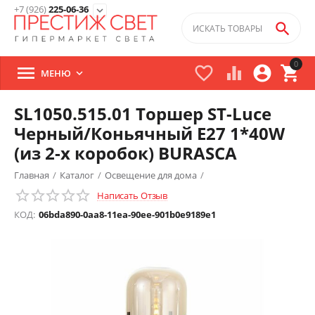
+7 (926)
225-06-36
expand_more

0





МЕНЮ

SL1050.515.01 Торшер ST-Luce
Черный/Коньячный E27 1*40W
(из 2-х коробок) BURASCA
Главная
/
Каталог
/
Освещение для дома
/
Написать Отзыв
Настольные лампы и торшеры
/
КОД:
06bda890-0aa8-11ea-90ee-901b0e9189e1