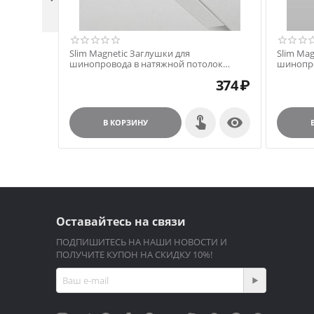
Slim Magnetic Заглушки для
Slim Mag
шинопровода в натяжной потолок
шинопро
85204/00 белый 2 шт. 85206/00
85204/00
374
₽

В КОРЗИНУ
Оставайтесь на связи
ПОДПИШИТЕСЬ НА НАШИ НОВОСТИ И
ПОЛУЧИТЕ КУПОН НА СКИДКУ 10%!