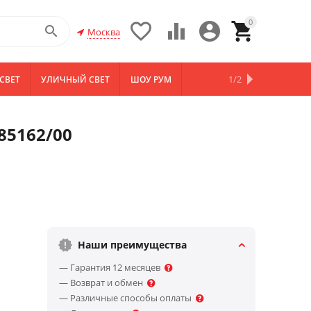
0





Москва
1/2
СВЕТ
УЛИЧНЫЙ СВЕТ
ШОУ РУМ
НОВИНКИ
85162/00
Наши преимущества
— Гарантия 12 месяцев
— Возврат и обмен
— Различные способы оплаты