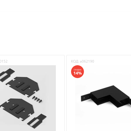
 отзыв на этот товар
нением с другими покупателями
НАПИСАТЬ ОТЗЫВ
ары для трековых светильников магнитных
0152
КОД:
a062190
СКИДКА
14%