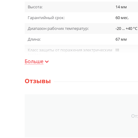
Высота:
14
мм
Гарантийный срок:
60
мес.
Диапазон рабочих температур:
-20 ... +40
°C
Длина:
67
мм
Класс защиты от поражения электрическим
III
током:
Больше
Материал [для фильтров]:
Металл
Материал изделия:
Металл
Отзывы
Питание:
48 В
Серия:
Slim Mag
Степень пылевлагозащиты:
IP20
От
Товары в серии:
Аксессуары
Торговая группа:
Трековые с