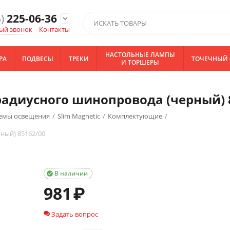
)
225-06-36
expand_more
ый звонок
Контакты
НАСТОЛЬНЫЕ ЛАМПЫ
РА
ПОДВЕСЫ
ТРЕКИ
ТОЧЕЧНЫЙ 
И ТОРШЕРЫ
 радиусного шинопровода (черный) 
темы освещения
/
Slim Magnetic
/
Комплектующие
/
ный) 85162/00
В наличии

981
₽
Задать вопрос