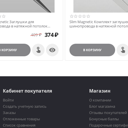
netic Заглушки для
Slim Magnetic Комплект заглуше
вода в натяжной потолок
шинопровода в натяжной потол
 черный 2 шт. 85206/00
торцевая и внутренняя белый 85
374
₽
409
₽

В КОРЗИНУ
В КОРЗИНУ
Кабинет покупателя
Магазин
Войти
О компании
Создать учетную запись
Блог магазина
Заказы
Отзывы покупателей
Отложенные товары
Бонусные баллы
Список сравнения
Подарочные сертифи