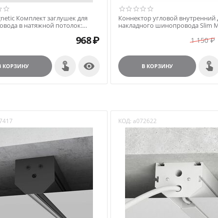
gnetic Комплект заглушек для
Коннектор угловой внутренний 
вода в натяжной потолок:
накладного шинопровода Slim M
я и внутренняя черный 85233/00
85091/11
968
₽
1 150
₽

В КОРЗИНУ
В КОРЗИНУ
7417
КОД:
a072622