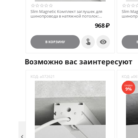
Slim Magnetic Комплект заглушек для
Slim Ma
шинопровода в натяжной потолок:
шинопро
торцевая и внутренняя белый 85233/00
торцева
968
₽

В КОРЗИНУ
Возможно вас заинтересуют
КОД:
a072621
КОД:
a06
СКИДКА
9%
