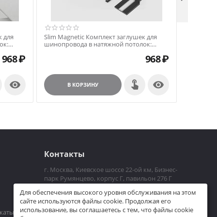
к для
Slim Magnetic Комплект заглушек для
Slim Magn
ок:
шинопровода в натяжной потолок:
внутренн
233/00
торцевая и внутренняя черный 85233/00
шинопров
968
₽
968
₽
85211/00 


В КОРЗИНУ
В
Контакты
г. Москва, Киевское шоссе 22-ой км, Бизнес-
парк Румянцево, корпус Г, павильон 276 Г
Пн-Пт 10.00 - 21.00
Для обеспечения высокого уровня обслуживания на этом
+7 (926)225-06-36
сайте используются файлы cookie. Продолжая его
использование, вы соглашаетесь с тем, что файлы cookie
dim_bo@mail.ru
каты