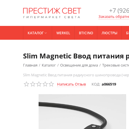
+7 (926
Заказать обратн
КАТАЛОГ
WERKEL
BTICINO
ЛЮСТРЫ
Б

Slim Magnetic Ввод питания
Главная
/
Каталог
/
Освещение для дома
/
Трековые сис
Slim Magnetic Ввод питания радиусного шинопровода (чер
Написать Отзыв
КОД:
a066519