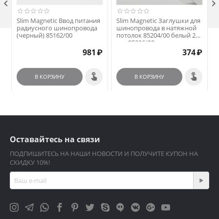

Slim Magnetic Ввод питания
Slim Magnetic Заглушки для
радиусного шинопровода
шинопровода в натяжной
(черный) 85162/00
потолок 85204/00 белый 2
шт. 85206/00
981
₽
374
₽
В КОРЗИНУ
В КОРЗИНУ
Оставайтесь на связи
ПОДПИШИТЕСЬ НА НАШИ НОВОСТИ И ПОЛУЧИТЕ КУПОН НА
СКИДКУ 10%!