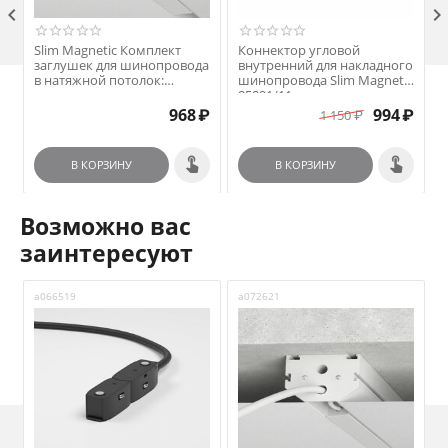

я
Slim Magnetic Комплект
Коннектор угловой
заглушек для шинопровода
внутренний для накладного
в натяжной потолок:
шинопровода Slim Magnetic
торцевая и внутренняя
85091/11
белый 85233/00
₽
968
₽
994
₽
1 150
₽
В КОРЗИНУ
В КОРЗИНУ
Возможно вас
заинтересуют
a066519
a072621
a