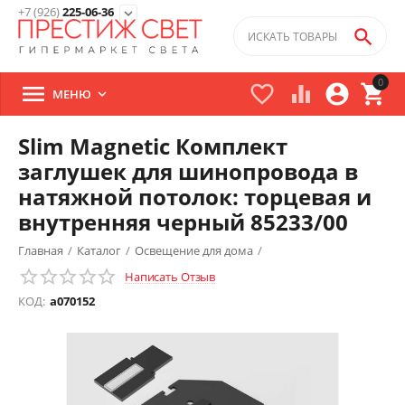
+7 (926)
225-06-36
expand_more

0





МЕНЮ

Slim Magnetic Комплект
заглушек для шинопровода в
натяжной потолок: торцевая и
внутренняя черный 85233/00
Главная
/
Каталог
/
Освещение для дома
/
Написать Отзыв
Трековые системы освещения
/
Slim Magnetic
/
КОД:
a070152
Комплектующие
/