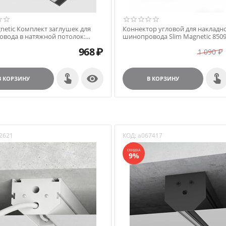
gnetic Комплект заглушек для
Коннектор угловой для накладн
вода в натяжной потолок:
шинопровода Slim Magnetic 8509
я и внутренняя черный 85233/00
968
₽
1 090
₽

В КОРЗИНУ
В КОРЗИНУ
2621
КОД:
a067417
СКИДКА
9%