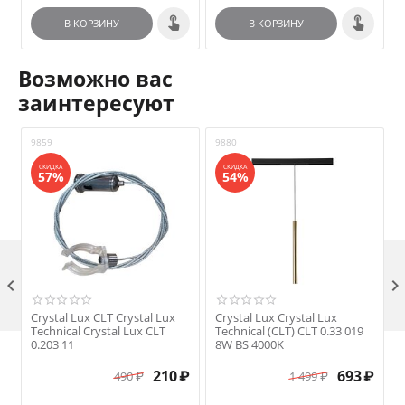
В КОРЗИНУ
В КОРЗИНУ
Возможно вас
заинтересуют
9859
9880
9
СКИДКА
СКИДКА
57%
54%

Crystal Lux CLT Crystal Lux
Crystal Lux Crystal Lux
C
Technical Crystal Lux CLT
Technical (CLT) CLT 0.33 019
T
0.203 11
8W BS 4000K
210
₽
693
₽
490
₽
1 499
₽