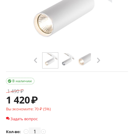
В наличии

1 490
₽
1 420
₽
Вы экономите:
70
₽ (
5
%)
Задать вопрос
Кол-во:
−
+