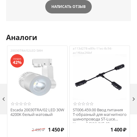
НАПИСАТЬ ОТЗЫВ
Аналоги
a113d278-e89c-11ec-8c94-
a
20030TRA/02LED SWH
ac1f6be2f4bf
a
СКИДКА
42%

Escada 20030TRA/02 LED 30W
ST006.459.00 Ввод питания
4200K белый матовый
T-образный для магнитного
шинопровода ST-Luce
Черный SKYLINE 48
₽
1 450
₽
1 400
₽
2 490
₽