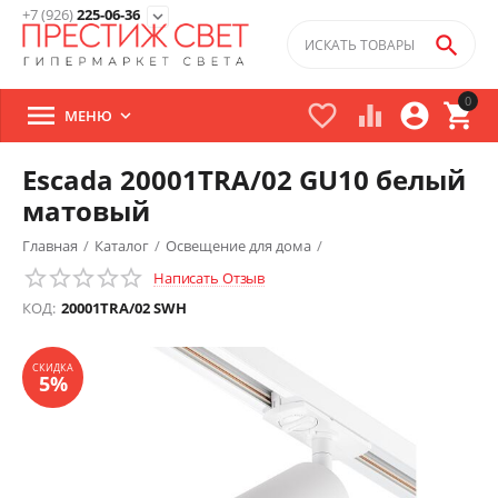
+7 (926)
225-06-36
expand_more

0





МЕНЮ

Escada 20001TRA/02 GU10 белый
матовый
Главная
/
Каталог
/
Освещение для дома
/
Написать Отзыв
Трековые светильники
/
СКИДКА
5%
КОД:
20001TRA/02 SWH