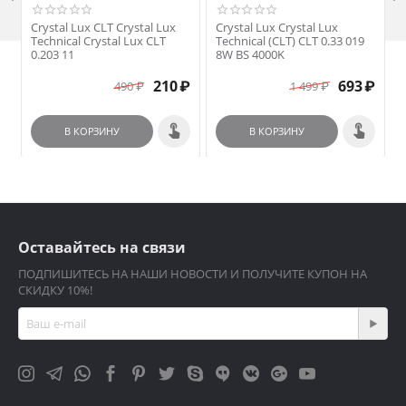
Crystal Lux CLT Crystal Lux
Crystal Lux Crystal Lux
C
Technical Crystal Lux CLT
Technical (CLT) CLT 0.33 019
T
0.203 11
8W BS 4000K
210
₽
693
₽
490
₽
1 499
₽
В КОРЗИНУ
В КОРЗИНУ
Оставайтесь на связи
ПОДПИШИТЕСЬ НА НАШИ НОВОСТИ И ПОЛУЧИТЕ КУПОН НА
СКИДКУ 10%!