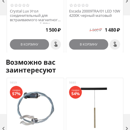

Crystal Lux Угол
Escada 20009TRA/01 LED 10W
соединительный для
4200K черный матовый
W
встраиваемого магнитного
трека в натяжной ПВХ
потолок Crystal Lux CLT
₽
1 500
₽
1 480
₽
1 560
₽
0.234 01 BL
В КОРЗИНУ
В КОРЗИНУ
Возможно вас
заинтересуют
9859
9880
9
СКИДКА
СКИДКА
57%
54%
