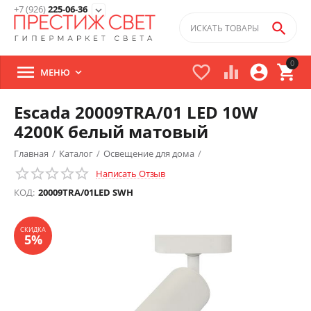
+7 (926)
225-06-36
expand_more

0





МЕНЮ

Escada 20009TRA/01 LED 10W
4200K белый матовый
Главная
/
Каталог
/
Освещение для дома
/
Написать Отзыв
Трековые светильники
/
СКИДКА
5%
КОД:
20009TRA/01LED SWH