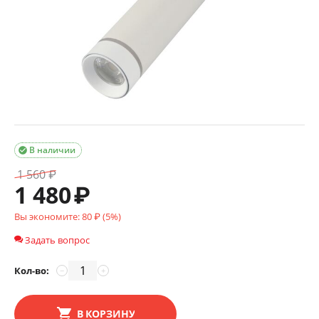
В наличии

1 560
₽
1 480
₽
Вы экономите:
80
₽ (
5
%)
Задать вопрос
Кол-во:
−
+
В КОРЗИНУ