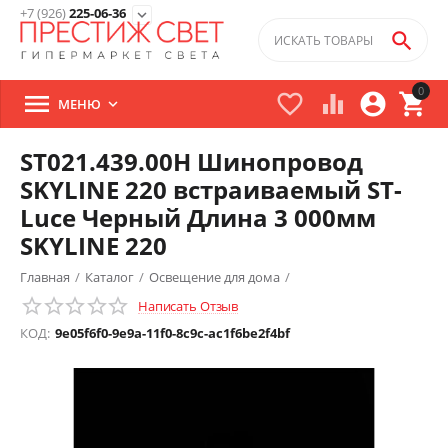
+7 (926)
225-06-36
expand_more

0





МЕНЮ

ST021.439.00H Шинопровод
SKYLINE 220 встраиваемый ST-
Luce Черный Длина 3 000мм
SKYLINE 220
Главная
/
Каталог
/
Освещение для дома
/
Написать Отзыв
Трековые светильники
/
КОД:
9e05f6f0-9e9a-11f0-8c9c-ac1f6be2f4bf