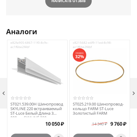
НАПИСАТЬ ОТЗЫВ
Аналоги
e82fa905-6867-11f0-8c9c-
c8215682-e4f9-11ed-8c98-
c
ac1f6be2f4bf
ac1f6be2f4bf
a
СКИДКА
32%

ST021.539.00H Шинопровод
ST025.219.00 Шинопровод-
SKYLINE 220 встраиваемый
кольцо FARM ST-Luce
ST-Luce Белый Длина 3
Золотистый FARM
000мм SKYLINE 220
₽
10 050
₽
9 760
₽
14 340
₽