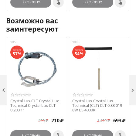
В КОРЗИНУ
В КОРЗИНУ
Возможно вас
заинтересуют
9859
9880
9
СКИДКА
СКИДКА
57%
54%

Crystal Lux CLT Crystal Lux
Crystal Lux Crystal Lux
C
Technical Crystal Lux CLT
Technical (CLT) CLT 0.33 019
T
0.203 11
8W BS 4000K
210
₽
693
₽
490
₽
1 499
₽
В КОРЗИНУ
В КОРЗИНУ