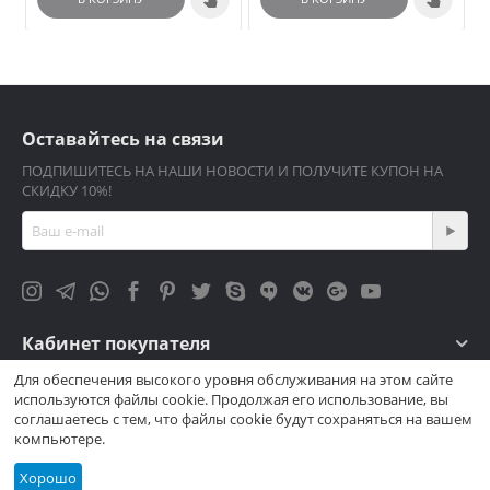
Оставайтесь на связи
ПОДПИШИТЕСЬ НА НАШИ НОВОСТИ И ПОЛУЧИТЕ КУПОН НА
СКИДКУ 10%!
Кабинет покупателя
Для обеспечения высокого уровня обслуживания на этом сайте
Магазин
используются файлы cookie. Продолжая его использование, вы
соглашаетесь с тем, что файлы cookie будут сохраняться на вашем
Контакты
компьютере.
Хорошо
© 2004-2026 Престиж Свет. Интернет Магазин — © Престиж Свет