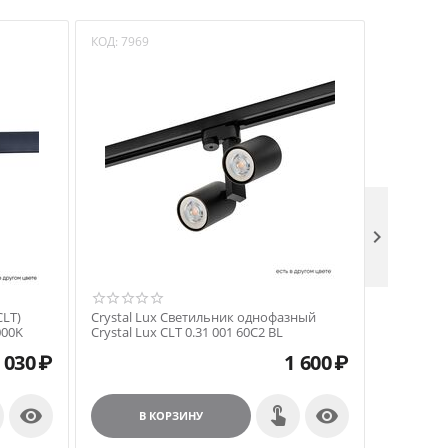
КОД:
7969
КОД:
7970

CLT)
Crystal Lux Cветильник однофазный
Crystal 
000K
Crystal Lux CLT 0.31 001 60C2 BL
Crystal Lu
 030
₽
1 600
₽


В КОРЗИНУ
В