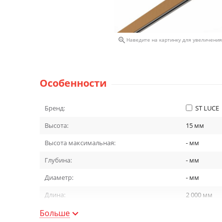

Наведите на картинку для увеличения
Особенности
Бренд:
ST LUCE
Высота:
15
мм
Высота максимальная:
-
мм
Глубина:
-
мм
Диаметр:
-
мм
Длина:
2 000
мм
Больше
Код ТНВЭД:
[КодТНВЭД]