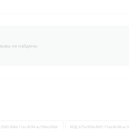
зывы не найдены
 отзыв на этот товар
нением с другими покупателями
й
НАПИСАТЬ ОТЗЫВ
c3545-fb8d-11ec-8c94-ac1f6be2f4bf
КОД:
b75e309d-fb01-11ed-8c98-ac1