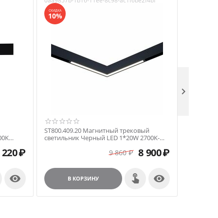
0aa9857b-1b16-11ee-8c98-ac1f6be2f4bf
СКИДКА
10%

ST800.409.20 Магнитный трековый
00K
светильник Черный LED 1*20W 2700K-
20V
6500K 950Lm Ra90 120° IP20
 220
₽
8 900
₽
L321xW310xH43 48VV SKYLINE 48
9 860
₽


В КОРЗИНУ