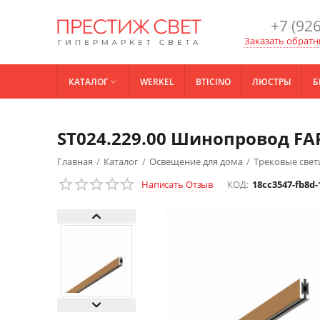
+7 (926
Заказать обратн
КАТАЛОГ
WERKEL
BTICINO
ЛЮСТРЫ
Б

ST024.229.00 Шинопровод FA
Главная
/
Каталог
/
Освещение для дома
/
Трековые све
Написать Отзыв
КОД:
18cc3547-fb8d-