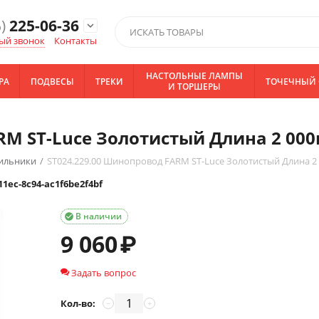
)
225-06-36
expand_more
ый звонок
Контакты
НАСТОЛЬНЫЕ ЛАМПЫ
РА
ПОДВЕСЫ
ТРЕКИ
ТОЧЕЧНЫЙ 
И ТОРШЕРЫ
RM ST-Luce Золотистый Длина 2 00
тильники
/
ST024.229.00 Шинопровод FARM ST-Luce Золотистый Длина 
11ec-8c94-ac1f6be2f4bf
В наличии

9 060
₽
Задать вопрос
Кол-во:
−
+