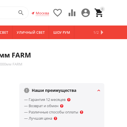
0





Москва
1/2
СВЕТ
УЛИЧНЫЙ СВЕТ
ШОУ РУМ
НОВИНКИ
0мм FARM
2 000мм FARM
Наши преимущества
— Гарантия 12 месяцев
— Возврат и обмен
— Различные способы оплаты
— Лучшая цена