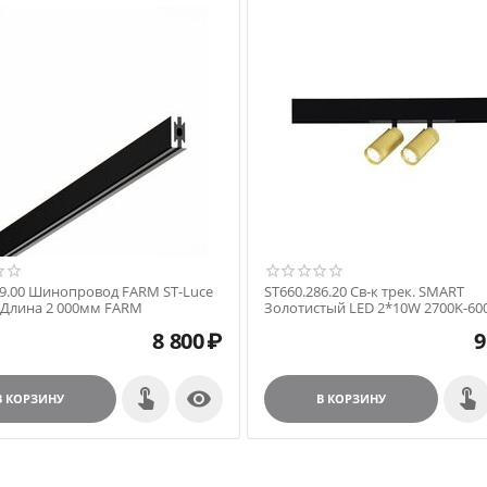
овод FARM
29.00 Шинопровод FARM ST-Luce
ST660.286.20 Св-к трек. SMART
Длина 2 000мм FARM
Золотистый LED 2*10W 2700K-60
1 440Lm Ra90 36° IP20 D50xH41 2
8 800
₽
9
SKYLINE 220

В КОРЗИНУ
В КОРЗИНУ