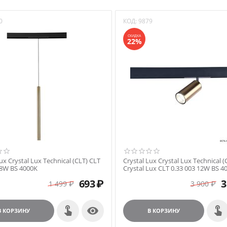
0
КОД:
9879
СКИДКА
22%
ux Crystal Lux Technical (CLT) CLT
Crystal Lux Crystal Lux Technical (
 8W BS 4000K
Crystal Lux CLT 0.33 003 12W BS 4
693
₽
3
1 499
₽
3 900
₽

В КОРЗИНУ
В КОРЗИНУ