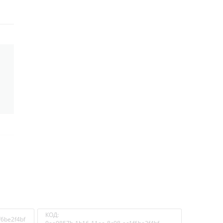
КОД:
f6be2f4bf