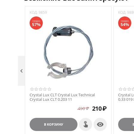
КОД:
9859
КОД:
988
СКИДКА
СКИДКА
57%
54%

Crystal Lux CLT Crystal Lux Technical
Crystal L
Crystal Lux CLT 0.203 11
0.33 019
210
₽
490
₽

В КОРЗИНУ