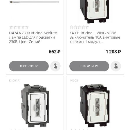
H4743/230B Bticino Axolute.
K4001 Bticino LIVING NOW.
Лампа LED для подсветки
Выключатель 10А винтовые
230В. Цвет Синий
клеммы 1 модуль.
662
₽
1 208
₽
В КОРЗИНУ
В КОРЗИНУ
K4001A
K4003