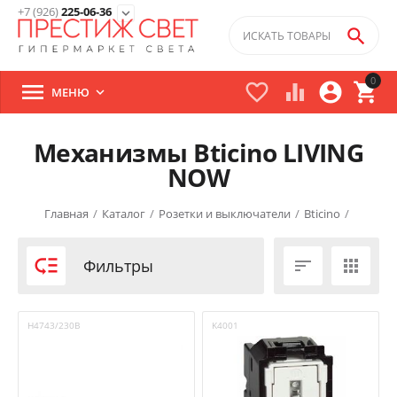
+7 (926)
225-06-36
expand_more

0





МЕНЮ

Механизмы Bticino LIVING
NOW
Главная
/
Каталог
/
Розетки и выключатели
/
Bticino
/
Bticino LIVING NOW
/

Фильтры


H4743/230B
K4001