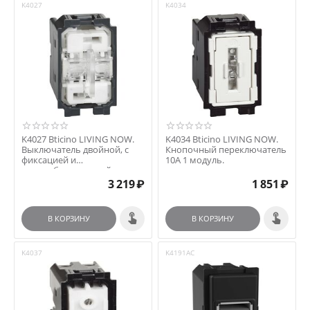
K4027
K4034
K4027 Bticino LIVING NOW.
K4034 Bticino LIVING NOW.
Выключатель двойной, с
Кнопочный переключатель
фиксацией и
10А 1 модуль.
взаимоблокировкой, для
жал...
3 219
₽
1 851
₽
В КОРЗИНУ
В КОРЗИНУ
K4037
K4191AC