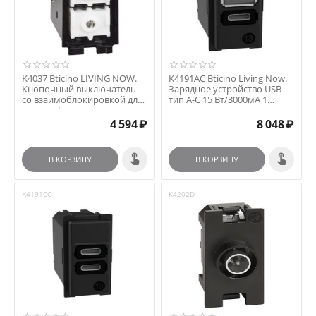
K4037 Bticino LIVING NOW.
K4191AC Bticino Living Now.
Кнопочный выключатель
Зарядное устройство USB
со взаимоблокировкой для
тип А-C 15 Вт/3000мА 1
жалюзи/рольста...
модуль
4 594
₽
8 048
₽
В КОРЗИНУ
В КОРЗИНУ
K4191CC
K4202D