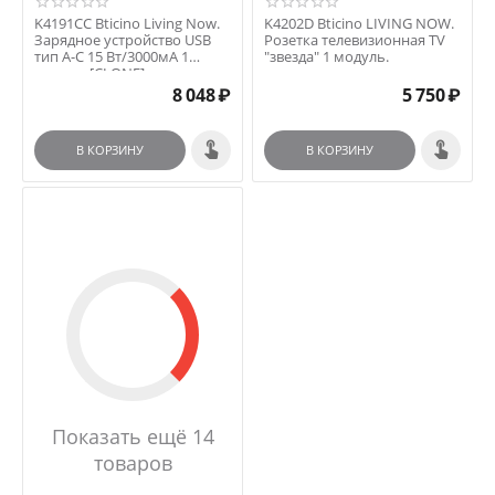
K4191CC Bticino Living Now.
K4202D Bticino LIVING NOW.
Зарядное устройство USB
Розетка телевизионная TV
тип А-C 15 Вт/3000мА 1
"звезда" 1 модуль.
модуль [CLONE]
8 048
₽
5 750
₽
В КОРЗИНУ
В КОРЗИНУ
Показать ещё 14
товаров