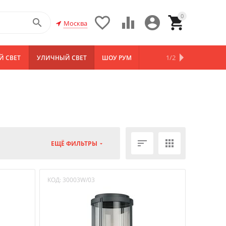
0





Москва
1/2
Й СВЕТ
УЛИЧНЫЙ СВЕТ
ШОУ РУМ
НОВИНКИ


ЕЩЁ ФИЛЬТРЫ
КОД:
30003W/03