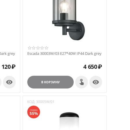
ark grey
Escada 30003W/03 E27*40W IP44 Dark grey
 120
₽
4 650
₽


В КОРЗИНУ
КОД:
30005W/01
СКИДКА
55%