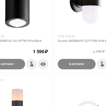
0008P/01 GU10*7W IP54 Black
Escada 30008W/01 E27*10W IP44 B
1 590
₽
1 770
₽

В КОРЗИНУ
В КОРЗИНУ
/2A