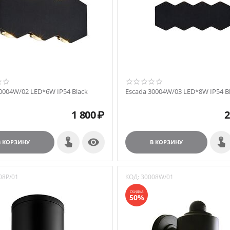
0004W/02 LED*6W IP54 Black
Escada 30004W/03 LED*8W IP54 B
1 800
₽
2

В КОРЗИНУ
В КОРЗИНУ
08P/01
КОД:
30008W/01
СКИДКА
50%