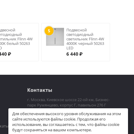
двесной
Подвесной
5
етодиодный
светодиодный
етильник Flinn 4W
светильник Flinn 4W
00К белый 50263
4000К черный 50263
D
LED
440
₽
6 440
₽
Контакты
г. Москва, Киевское шоссе 22-ой км, Бизнес-
парк Румянцево, корпус Г, павильон 276 Г
Пн-Пт 10.00 - 21.00
Для обеспечения высокого уровня обслуживания на этом
+7 (926)225-06-36
сайте используются файлы cookie. Продолжая его
использование, вы соглашаетесь с тем, что файлы cookie
dim_bo@mail.ru
каты
будут сохраняться на вашем компьютере.
Посмотреть на карте