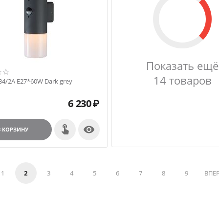
Показать ещё
14 товаров
34/2A E27*60W Dark grey
6 230
₽

В КОРЗИНУ
1
2
3
4
5
6
7
8
9
ВПЕ