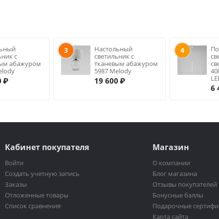
льный
Настольный
По
3
4
ьник с
светильник с
св
вым абажуром
тканевым абажуром
св
elody
5987 Melody
40
LE
0
₽
19 600
₽
6 
Кабинет покупателя
Магазин
Войти
О компании
Создать учетную запись
Блог магазина
Заказы
Отзывы покупателей
Отложенные товары
Бонусные баллы
Список сравнения
Подарочные сертифи
Карта сайта