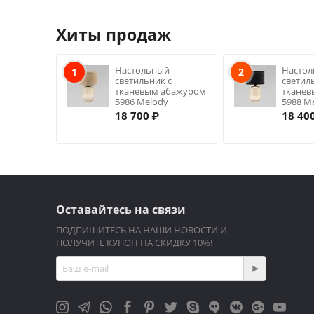
Хиты продаж
Настольный
Насто
1
2
светильник с
светил
тканевым абажуром
ткане
5986 Melody
5988 M
18 700
₽
18 40
Оставайтесь на связи
ПОДПИШИТЕСЬ НА НАШИ НОВОСТИ И
ПОЛУЧИТЕ КУПОН НА СКИДКУ 10%!