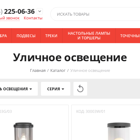
)
225-06-36
expand_more
ый звонок
Контакты
НАСТОЛЬНЫЕ ЛАМПЫ
БРА
ПОДВЕСЫ
ТРЕКИ
ТОЧЕЧНЫ
И ТОРШЕРЫ
Уличное освещение
Главная
/
Каталог
/
Уличное освещение

Ь ОСВЕЩЕНИЯ
СЕРИЯ
03G/03
КОД:
30003W/01