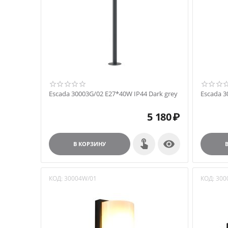
Escada 30003G/02 E27*40W IP44 Dark grey
Escada 3
5 180
₽

В КОРЗИНУ
КОД:
30004W/01
КОД:
300