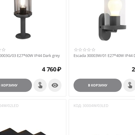
0003G/03 E27*60W IP44 Dark grey
Escada 30003W/01 E27*40W IP44 D
4 760
₽
2

В КОРЗИНУ
В КОРЗИНУ
04W/02LED
КОД:
30004W/03LED