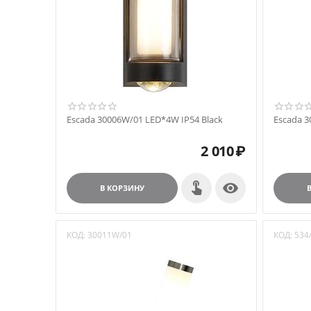
Escada 30006W/01 LED*4W IP54 Black
Escada 3
2 010
₽

В КОРЗИНУ
КОД:
30011W/01
КОД:
534