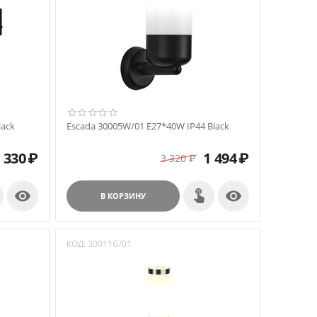
lack
Escada 30005W/01 E27*40W IP44 Black
 330
₽
1 494
₽
3 320
₽


В КОРЗИНУ
КОД:
30011G/01