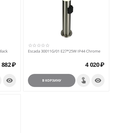
lack
Escada 30011G/01 E27*25W IP44 Chrome
882
₽
4 020
₽


В КОРЗИНУ