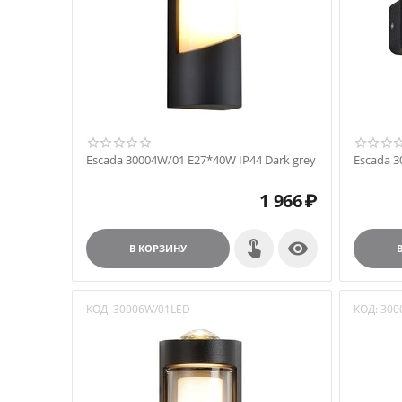
Escada 30004W/01 E27*40W IP44 Dark grey
Escada 3
1 966
₽

В КОРЗИНУ
КОД:
30006W/01LED
КОД:
300