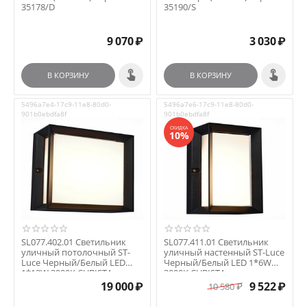
35178/D
35190/S
9 070
₽
3 030
₽
В КОРЗИНУ
В КОРЗИНУ
5496a7e4-17c9-11e8-80d0-
5496a7e6-17c9-11e8-80d0-
901b0ebdfa8f
901b0ebdfa8f
СКИДКА
10%
SL077.402.01 Светильник
SL077.411.01 Светильник
уличный потолочный ST-
уличный настенный ST-Luce
Luce Черный/Белый LED
Черный/Белый LED 1*6W
1*12W 3000K CUBISTA
3000K CUBISTA
19 000
₽
9 522
₽
10 580
₽