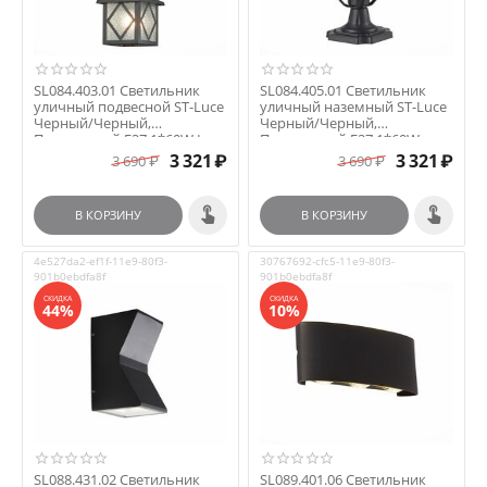
SL084.403.01 Светильник
SL084.405.01 Светильник
уличный подвесной ST-Luce
уличный наземный ST-Luce
Черный/Черный,
Черный/Черный,
Прозрачный E27 1*60W L...
Прозрачный E27 1*60W
LORNE
3 321
₽
3 321
₽
3 690
₽
3 690
₽
В КОРЗИНУ
В КОРЗИНУ
4e527da2-ef1f-11e9-80f3-
30767692-cfc5-11e9-80f3-
901b0ebdfa8f
901b0ebdfa8f
СКИДКА
СКИДКА
44%
10%
SL088.431.02 Светильник
SL089.401.06 Светильник