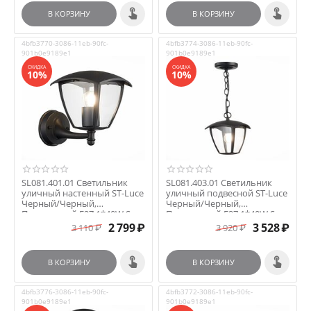
В КОРЗИНУ
В КОРЗИНУ
4bfb3770-3086-11eb-90fc-
4bfb3774-3086-11eb-90fc-
901b0e9189e1
901b0e9189e1
СКИДКА
СКИДКА
10%
10%
SL081.401.01 Светильник
SL081.403.01 Светильник
уличный настенный ST-Luce
уличный подвесной ST-Luce
Черный/Черный,
Черный/Черный,
Прозрачный E27 1*40W S...
Прозрачный E27 1*40W S...
2 799
₽
3 528
₽
3 110
₽
3 920
₽
В КОРЗИНУ
В КОРЗИНУ
4bfb3776-3086-11eb-90fc-
4bfb3772-3086-11eb-90fc-
901b0e9189e1
901b0e9189e1