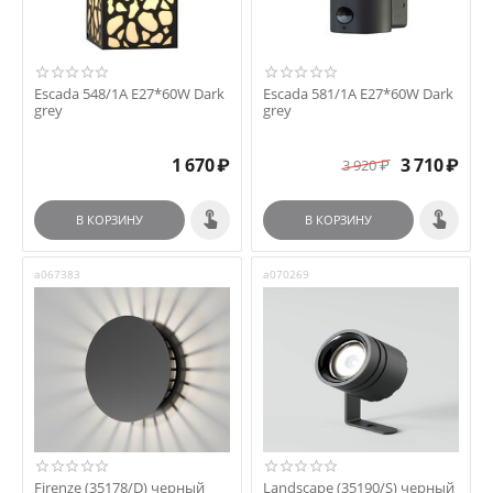
Escada 548/1А E27*60W Dark
Escada 581/1A E27*60W Dark
grey
grey
1 670
₽
3 710
₽
3 920
₽
В КОРЗИНУ
В КОРЗИНУ
a067383
a070269
Firenze (35178/D) черный
Landscape (35190/S) черный