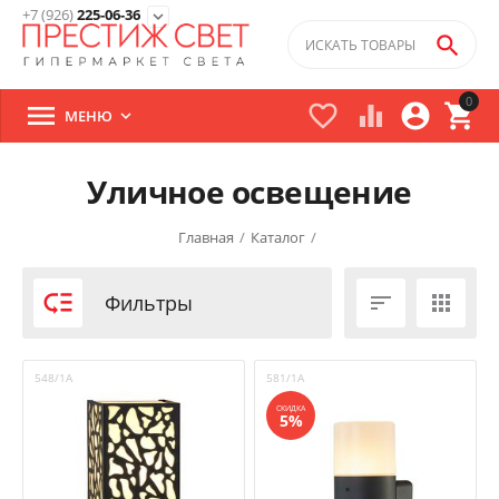
+7 (926)
225-06-36
expand_more

0





МЕНЮ

Уличное освещение
Главная
/
Каталог
/

Фильтры


548/1A
581/1A
СКИДКА
5%