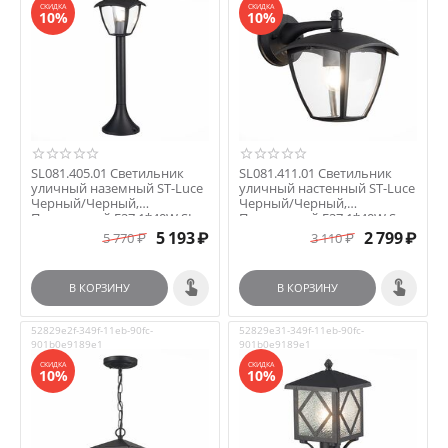
СКИДКА
СКИДКА
10%
10%
SL081.405.01 Светильник
SL081.411.01 Светильник
уличный наземный ST-Luce
уличный настенный ST-Luce
Черный/Черный,
Черный/Черный,
Прозрачный E27 1*40W SI...
Прозрачный E27 1*40W S...
5 193
₽
2 799
₽
5 770
₽
3 110
₽
В КОРЗИНУ
В КОРЗИНУ
52829e2f-349f-11eb-90fc-
52829e31-349f-11eb-90fc-
901b0e9189e1
901b0e9189e1
СКИДКА
СКИДКА
10%
10%